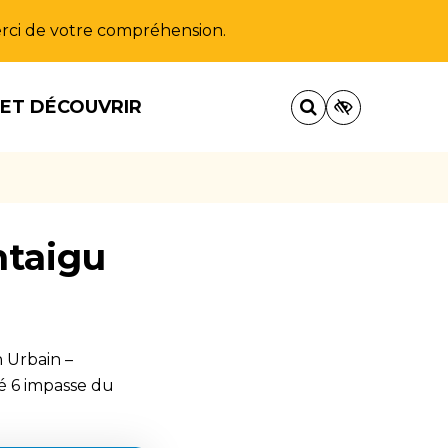
Merci de votre compréhension.
 ET DÉCOUVRIR
taigu
 Urbain –
é 6 impasse du