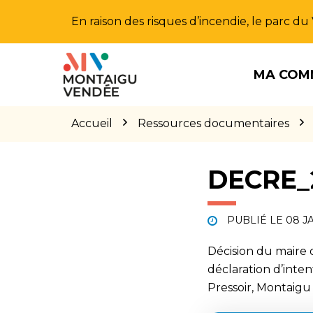
Gestion des traceurs
En raison des risques d’incendie, le parc d
Aller
Aller
Aller
à
au
au
MA COM
la
contenu
pied
navigation
de
page
Accueil
Ressources documentaires
DECRE_2
PUBLIÉ LE
08 J
Décision du maire
déclaration d’inte
Pressoir, Montaig