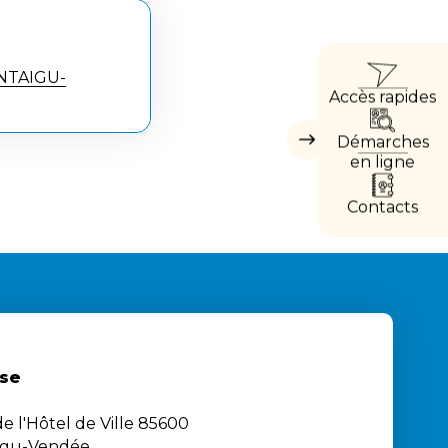
ACCÈ
ONTAIGU-
Accès rapides
DIRE
Démarches
Masquer
les
en ligne
accès
directs
Contacts
se
e l'Hôtel de Ville 85600
igu-Vendée