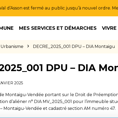
u Val d’Asson est fermé au public jusqu’à nouvel ordre. 
MUNE
MES SERVICES ET DÉMARCHES
VIVRE
Urbanisme
DECRE_2025_001 DPU – DIA Montaigu
025_001 DPU – DIA Mon
ANVIER 2025
 de Montaigu-Vendée portant sur le Droit de Préemption
ntion d’aliéner n° DIA MV_2025_001 pour l’immeuble situ
u – Montaigu-Vendée et cadastré section AM numéro 47.