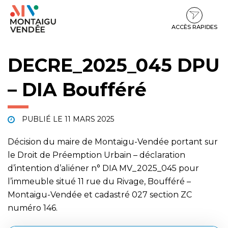
Gestion des traceurs
Aller
Aller
Aller
à
au
au
la
contenu
pied
ACCÈS RAPIDES
navigation
de
page
DECRE_2025_045 DPU
– DIA Boufféré
PUBLIÉ LE
11 MARS 2025
Décision du maire de Montaigu-Vendée portant sur
le Droit de Préemption Urbain – déclaration
d’intention d’aliéner n° DIA MV_2025_045 pour
l’immeuble situé 11 rue du Rivage, Boufféré –
Montaigu-Vendée et cadastré 027 section ZC
numéro 146.