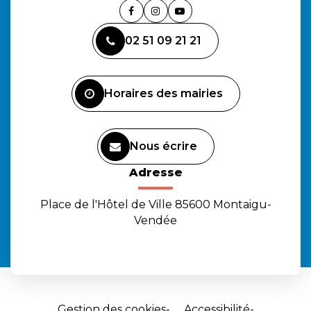
Lien
Lien
Lien
vers
vers
vers
02 51 09 21 21
le
le
la
compte
compte
chaîne
Facebook
Instagram
Youtube
Horaires des mairies
Nous écrire
Adresse
Place de l'Hôtel de Ville 85600 Montaigu-
Vendée
Gestion des cookies
Accessibilité