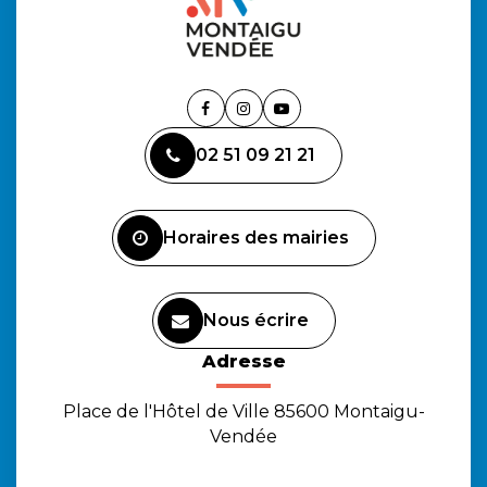
Lien
Lien
Lien
vers
vers
vers
02 51 09 21 21
le
le
la
compte
compte
chaîne
Facebook
Instagram
Youtube
Horaires des mairies
Nous écrire
Adresse
Place de l'Hôtel de Ville 85600 Montaigu-
Vendée