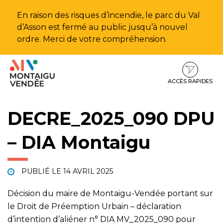
Gestion des traceurs
En raison des risques d’incendie, le parc du Val
d’Asson est fermé au public jusqu’à nouvel
ordre. Merci de votre compréhension.
Aller
Aller
Aller
à
au
au
la
contenu
pied
ACCÈS RAPIDES
navigation
de
page
DECRE_2025_090 DPU
– DIA Montaigu
PUBLIÉ LE
14 AVRIL 2025
Décision du maire de Montaigu-Vendée portant sur
le Droit de Préemption Urbain – déclaration
d’intention d’aliéner n° DIA MV_2025_090 pour