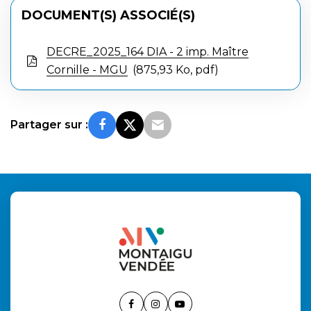
DOCUMENT(S) ASSOCIÉ(S)
DECRE_2025_164 DIA - 2 imp. Maître
Cornille - MGU
875,93 Ko, pdf
Partager sur :
Lien
Lien
Lien