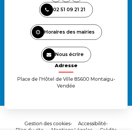
vers
vers
vers
02 51 09 21 21
le
le
la
compte
compte
chaîne
Facebook
Instagram
Youtube
Horaires des mairies
Nous écrire
Adresse
Place de l'Hôtel de Ville 85600 Montaigu-
Vendée
Gestion des cookies
Accessibilité
Plan du site
Mentions Légales
Crédits