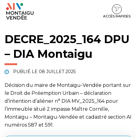
Gestion des traceurs
Aller
Aller
Aller
à
au
au
la
contenu
pied
ACCÈS RAPIDES
navigation
de
page
DECRE_2025_164 DPU
– DIA Montaigu
PUBLIÉ LE
08 JUILLET 2025
Décision du maire de Montaigu-Vendée portant sur
le Droit de Préemption Urbain – déclaration
d’intention d’aliéner n° DIA MV_2025_164 pour
l’immeuble situé 2 impasse Maître Cornille,
Montaigu – Montaigu-Vendée et cadastré section AI
numéros 587 et 591.