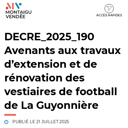
Gestion des traceurs
Aller
Aller
Aller
à
au
au
la
contenu
pied
ACCÈS RAPIDES
navigation
de
page
DECRE_2025_190
Avenants aux travaux
d’extension et de
rénovation des
vestiaires de football
de La Guyonnière
PUBLIÉ LE
21 JUILLET 2025