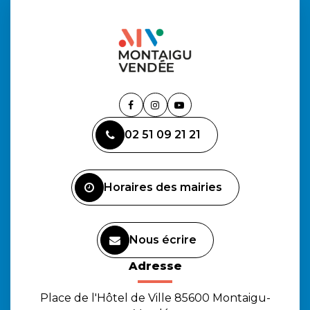
Lien
Lien
Lien
vers
vers
vers
02 51 09 21 21
le
le
la
compte
compte
chaîne
Facebook
Instagram
Youtube
Horaires des mairies
Nous écrire
Adresse
Place de l'Hôtel de Ville 85600 Montaigu-