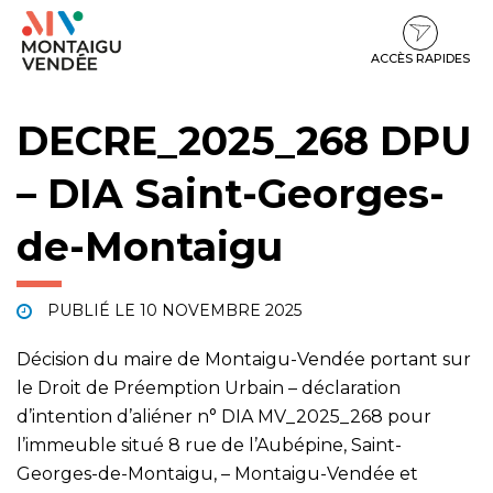
Gestion des traceurs
Aller
Aller
Aller
à
au
au
la
contenu
pied
ACCÈS RAPIDES
navigation
de
page
DECRE_2025_268 DPU
– DIA Saint-Georges-
de-Montaigu
PUBLIÉ LE
10 NOVEMBRE 2025
Décision du maire de Montaigu-Vendée portant sur
le Droit de Préemption Urbain – déclaration
d’intention d’aliéner n° DIA MV_2025_268 pour
l’immeuble situé 8 rue de l’Aubépine, Saint-
Georges-de-Montaigu, – Montaigu-Vendée et