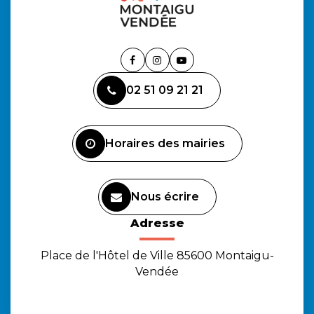
Lien
Lien
Lien
vers
vers
vers
02 51 09 21 21
le
le
la
compte
compte
chaîne
Facebook
Instagram
Youtube
Horaires des mairies
Nous écrire
Adresse
Place de l'Hôtel de Ville 85600 Montaigu-
Vendée