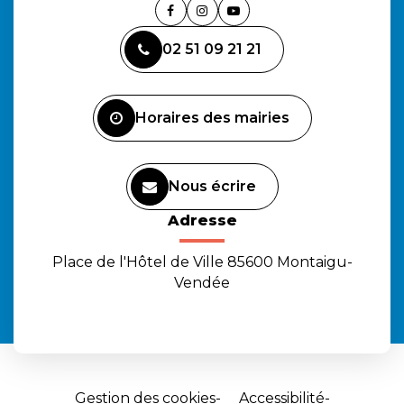
Lien
Lien
Lien
vers
vers
vers
02 51 09 21 21
le
le
la
compte
compte
chaîne
Facebook
Instagram
Youtube
Horaires des mairies
Nous écrire
Adresse
Place de l'Hôtel de Ville 85600 Montaigu-
Vendée
Gestion des cookies
Accessibilité