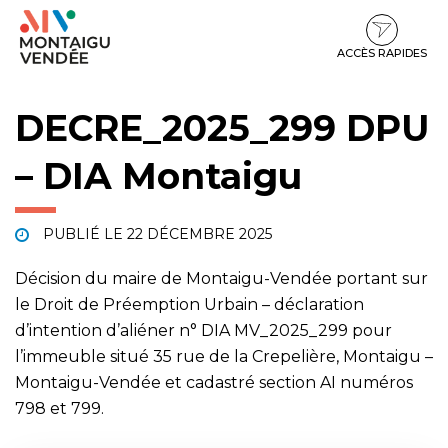
Gestion des traceurs
Aller
Aller
Aller
à
au
au
la
contenu
pied
ACCÈS RAPIDES
navigation
de
page
DECRE_2025_299 DPU
– DIA Montaigu
PUBLIÉ LE
22 DÉCEMBRE 2025
Décision du maire de Montaigu-Vendée portant sur
le Droit de Préemption Urbain – déclaration
d’intention d’aliéner n° DIA MV_2025_299 pour
l’immeuble situé 35 rue de la Crepelière, Montaigu –
Montaigu-Vendée et cadastré section AI numéros
798 et 799.