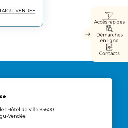
ACCÈ
ONTAIGU-VENDEE
Accès rapides
DIRE
Démarches
Masquer
les
en ligne
accès
directs
Contacts
se
e l'Hôtel de Ville 85600
igu-Vendée