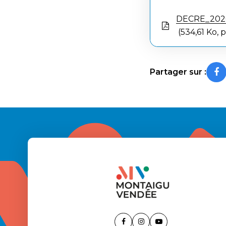
DECRE_2026
534,61 Ko, 
Partager sur :
Lien
Lien
Lien