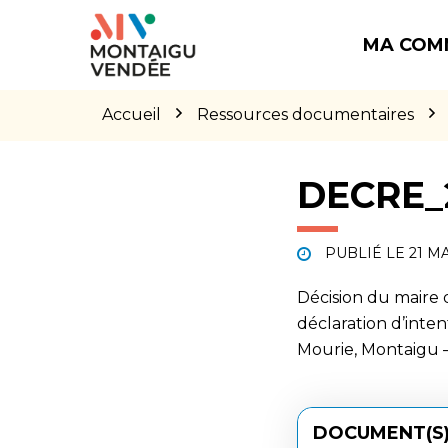
Gestion des traceurs
Aller
Aller
Aller
à
au
au
MA COM
la
contenu
pied
navigation
de
page
Accueil
Ressources documentaires
DECRE_2
PUBLIÉ LE
21 MA
Décision du maire
déclaration d’inte
Mourie, Montaigu 
DOCUMENT(S)