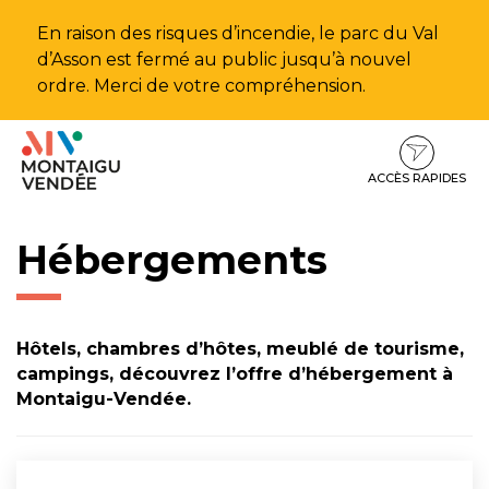
Gestion des traceurs
En raison des risques d’incendie, le parc du Val
d’Asson est fermé au public jusqu’à nouvel
ordre. Merci de votre compréhension.
Aller
Aller
Aller
à
au
au
la
contenu
pied
ACCÈS RAPIDES
navigation
de
page
Hébergements
Hôtels, chambres d’hôtes, meublé de tourisme,
campings, découvrez l’offre d’hébergement à
Montaigu-Vendée.