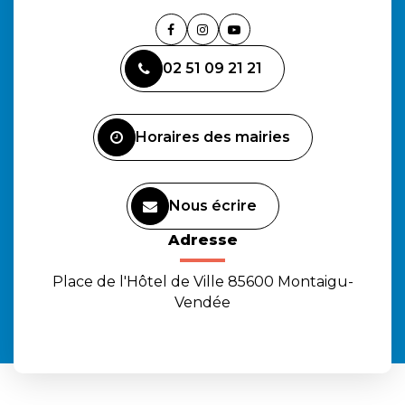
Lien
Lien
Lien
vers
vers
vers
02 51 09 21 21
le
le
la
compte
compte
chaîne
Facebook
Instagram
Youtube
Horaires des mairies
Nous écrire
Adresse
Place de l'Hôtel de Ville 85600 Montaigu-
Vendée