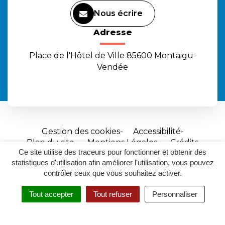
Nous écrire
Adresse
Place de l'Hôtel de Ville 85600 Montaigu-
Vendée
Gestion des cookies
Accessibilité
Plan du site
Mentions Légales
Crédits
Ce site utilise des traceurs pour fonctionner et obtenir des
Site
statistiques d'utilisation afin améliorer l'utilisation, vous pouvez
réalisé
contrôler ceux que vous souhaitez activer.
par
Tout accepter
Tout refuser
Personnaliser
Inovagora
MENU
RECHERCHER
ACCESSIBILITÉ
(ouverture
dans