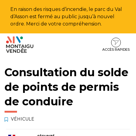
Gestion des traceurs
En raison des risques d’incendie, le parc du Val
d’Asson est fermé au public jusqu’à nouvel
ordre. Merci de votre compréhension.
Aller
Aller
Aller
à
au
au
la
contenu
pied
ACCÈS RAPIDES
navigation
de
page
Consultation du solde
de points de permis
de conduire
VÉHICULE