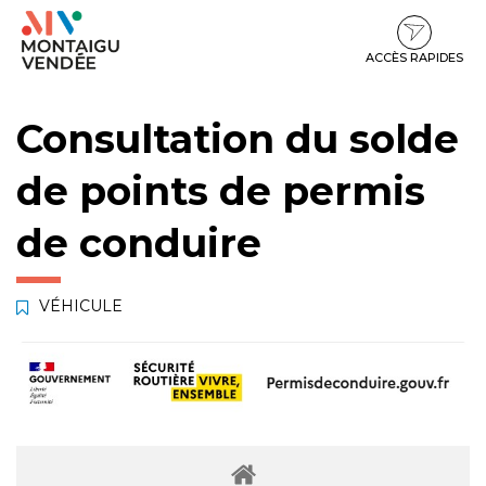
Gestion des traceurs
Aller
Aller
Aller
à
au
au
la
contenu
pied
ACCÈS RAPIDES
navigation
de
page
Consultation du solde
de points de permis
de conduire
VÉHICULE