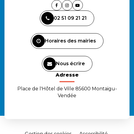
Lien
Lien
Lien
vers
vers
vers
02 51 09 21 21
le
le
la
compte
compte
chaîne
Facebook
Instagram
Youtube
Horaires des mairies
Nous écrire
Adresse
Place de l'Hôtel de Ville 85600 Montaigu-
Vendée
Gestion des cookies
Accessibilité