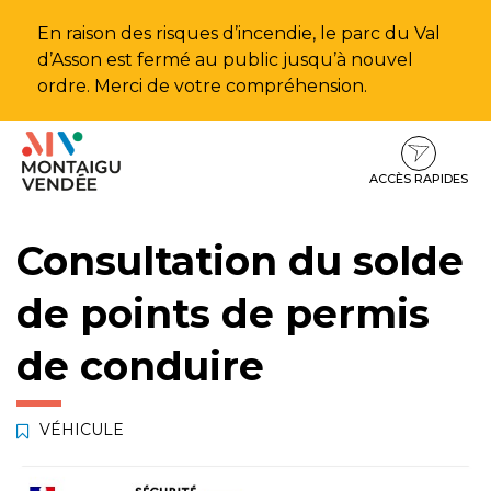
Gestion des traceurs
En raison des risques d’incendie, le parc du Val
d’Asson est fermé au public jusqu’à nouvel
ordre. Merci de votre compréhension.
Aller
Aller
Aller
à
au
au
la
contenu
pied
ACCÈS RAPIDES
navigation
de
page
Consultation du solde
de points de permis
de conduire
VÉHICULE