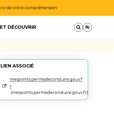
Merci de votre compréhension.
 ET DÉCOUVRIR
LIEN ASSOCIÉ
mespoints.permisdeconduire.gouv.f
r
mespoints.permisdeconduire.gouv.fr