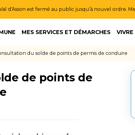
u Val d’Asson est fermé au public jusqu’à nouvel ordre. 
MUNE
MES SERVICES ET DÉMARCHES
VIVRE
nsultation du solde de points de permis de conduire
lde de points de
re