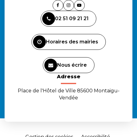
Lien
Lien
Lien
vers
vers
vers
02 51 09 21 21
le
le
la
compte
compte
chaîne
Facebook
Instagram
Youtube
Horaires des mairies
Nous écrire
Adresse
Place de l'Hôtel de Ville 85600 Montaigu-
Vendée
Gestion des cookies
Accessibilité