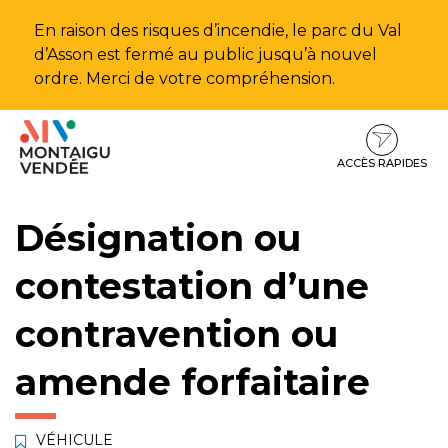
Gestion des traceurs
En raison des risques d’incendie, le parc du Val
d’Asson est fermé au public jusqu’à nouvel
ordre. Merci de votre compréhension.
Aller
Aller
Aller
à
au
au
la
contenu
pied
ACCÈS RAPIDES
navigation
de
page
Désignation ou
contestation d’une
contravention ou
amende forfaitaire
VÉHICULE