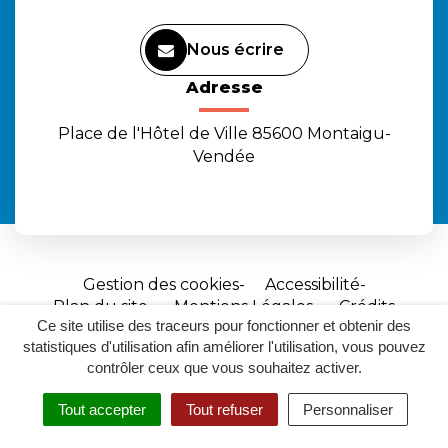
Nous écrire
Adresse
Place de l'Hôtel de Ville 85600 Montaigu-
Vendée
Gestion des cookies
Accessibilité
Plan du site
Mentions Légales
Crédits
Ce site utilise des traceurs pour fonctionner et obtenir des
Site
statistiques d'utilisation afin améliorer l'utilisation, vous pouvez
réalisé
contrôler ceux que vous souhaitez activer.
par
Tout accepter
Tout refuser
Personnaliser
Inovagora
MENU
RECHERCHER
ACCESSIBILITÉ
(ouverture