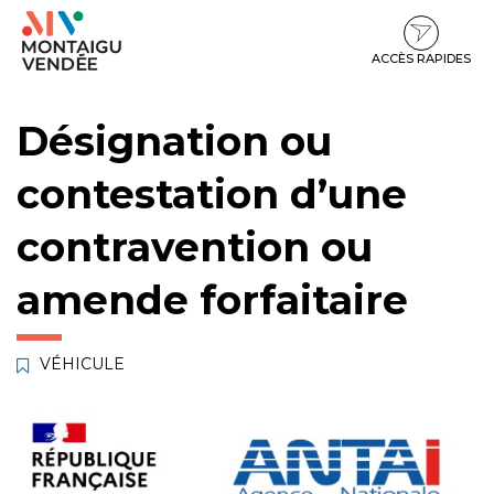
Gestion des traceurs
Aller
Aller
Aller
à
au
au
la
contenu
pied
ACCÈS RAPIDES
navigation
de
page
Désignation ou
contestation d’une
contravention ou
amende forfaitaire
VÉHICULE