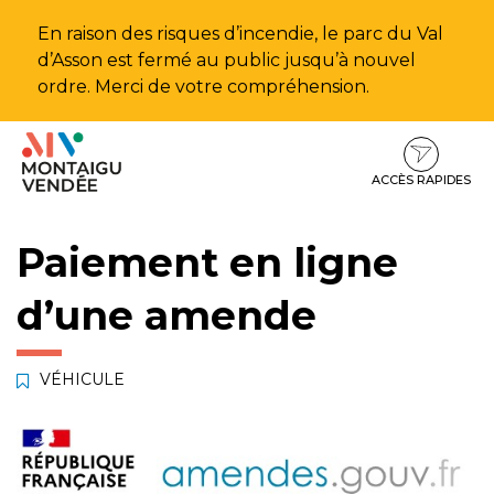
Gestion des traceurs
En raison des risques d’incendie, le parc du Val
d’Asson est fermé au public jusqu’à nouvel
ordre. Merci de votre compréhension.
Aller
Aller
Aller
à
au
au
la
contenu
pied
ACCÈS RAPIDES
navigation
de
page
Paiement en ligne
d’une amende
VÉHICULE