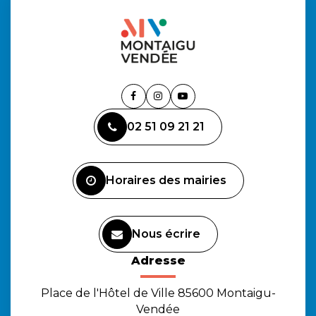
Lien
Lien
Lien
vers
vers
vers
02 51 09 21 21
le
le
la
compte
compte
chaîne
Facebook
Instagram
Youtube
Horaires des mairies
Nous écrire
Adresse
Place de l'Hôtel de Ville 85600 Montaigu-
Vendée