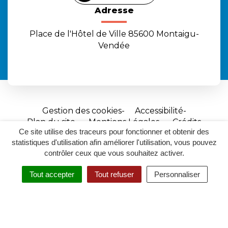
Adresse
Place de l'Hôtel de Ville 85600 Montaigu-
Vendée
Gestion des cookies
Accessibilité
Plan du site
Mentions Légales
Crédits
Ce site utilise des traceurs pour fonctionner et obtenir des
Site
statistiques d'utilisation afin améliorer l'utilisation, vous pouvez
réalisé
contrôler ceux que vous souhaitez activer.
par
Tout accepter
Tout refuser
Personnaliser
Inovagora
MENU
RECHERCHER
ACCESSIBILITÉ
(ouverture
dans
un
nouvel