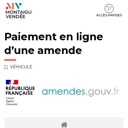
Gestion des traceurs
Aller
Aller
Aller
à
au
au
la
contenu
pied
ACCÈS RAPIDES
navigation
de
page
Paiement en ligne
d’une amende
VÉHICULE