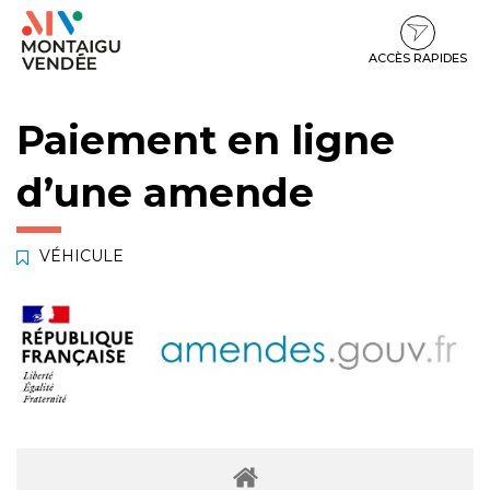
Gestion des traceurs
Aller
Aller
Aller
à
au
au
la
contenu
pied
ACCÈS RAPIDES
navigation
de
page
Paiement en ligne
d’une amende
VÉHICULE