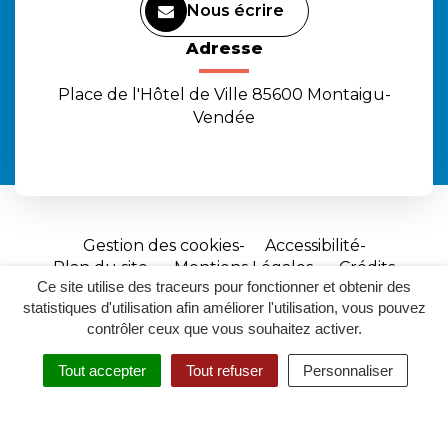
Nous écrire
Adresse
Place de l'Hôtel de Ville 85600 Montaigu-
Vendée
Gestion des cookies
Accessibilité
Plan du site
Mentions Légales
Crédits
Ce site utilise des traceurs pour fonctionner et obtenir des
Site
statistiques d'utilisation afin améliorer l'utilisation, vous pouvez
réalisé
contrôler ceux que vous souhaitez activer.
par
Tout accepter
Tout refuser
Personnaliser
Inovagora
MENU
RECHERCHER
ACCESSIBILITÉ
(ouverture
dans
un