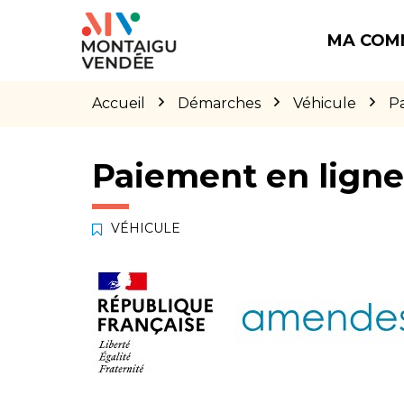
Gestion des traceurs
Aller
Aller
Aller
à
au
au
MA COM
la
contenu
pied
navigation
de
page
Accueil
Démarches
Véhicule
P
Paiement en lign
VÉHICULE