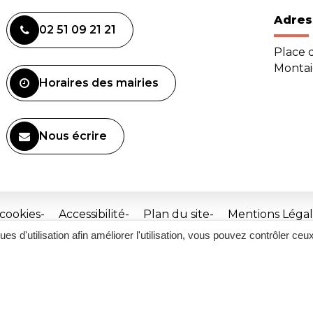
Adres
02 51 09 21 21
Place d
Monta
Horaires des mairies
Nous écrire
 cookies
Accessibilité
Plan du site
Mentions Légal
ques d'utilisation afin améliorer l'utilisation, vous pouvez contrôler ceu
Site
réalisé
par
Inovagora
(ouverture