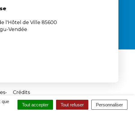
se
e l'Hôtel de Ville 85600
igu-Vendée
es
Crédits
x que
Tout accepter
Tout refuser
Personnaliser