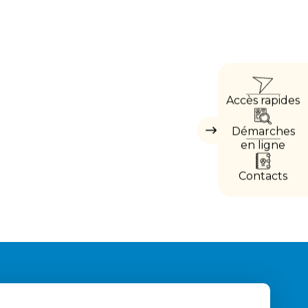
ACCÈ
Accès rapides
DIRE
Démarches
Masquer
les
en ligne
accès
directs
Contacts