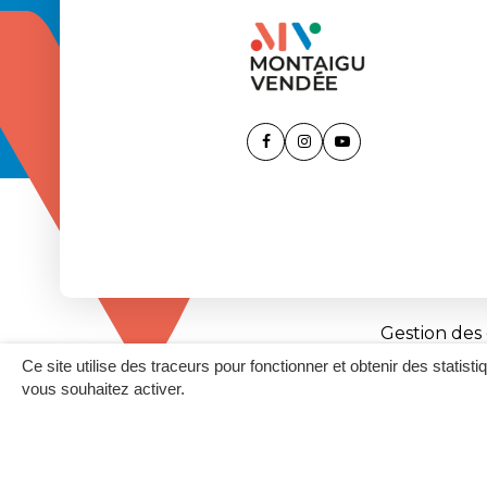
Lien
Lien
Lien
vers
vers
vers
le
le
la
compte
compte
chaîne
Facebook
Instagram
Youtube
Gestion des
Ce site utilise des traceurs pour fonctionner et obtenir des statisti
vous souhaitez activer.