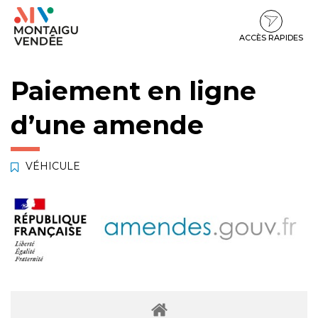
Gestion des traceurs
Aller
Aller
Aller
à
au
au
la
contenu
pied
ACCÈS RAPIDES
navigation
de
page
Paiement en ligne
d’une amende
VÉHICULE