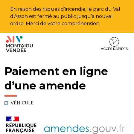
Gestion des traceurs
En raison des risques d’incendie, le parc du Val
d’Asson est fermé au public jusqu’à nouvel
ordre. Merci de votre compréhension.
Aller
Aller
Aller
à
au
au
la
contenu
pied
ACCÈS RAPIDES
navigation
de
page
Paiement en ligne
d’une amende
VÉHICULE