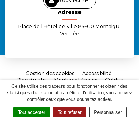
Nous écrire
Adresse
Place de l'Hôtel de Ville 85600 Montaigu-
Vendée
Gestion des cookies
Accessibilité
Plan du site
Mentions Légales
Crédits
Ce site utilise des traceurs pour fonctionner et obtenir des
Site
statistiques d'utilisation afin améliorer l'utilisation, vous pouvez
réalisé
contrôler ceux que vous souhaitez activer.
par
Tout accepter
Tout refuser
Personnaliser
Inovagora
MENU
RECHERCHER
ACCESSIBILITÉ
(ouverture
dans
un