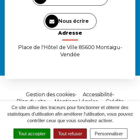
Nous écrire
Adresse
Place de l'Hôtel de Ville 85600 Montaigu-
Vendée
Gestion des cookies
Accessibilité
Plan du site
Mentions Légales
Crédits
Ce site utilise des traceurs pour fonctionner et obtenir des
Site
statistiques d'utilisation afin améliorer l'utilisation, vous pouvez
réalisé
contrôler ceux que vous souhaitez activer.
par
Tout accepter
Tout refuser
Personnaliser
Inovagora
MENU
RECHERCHER
ACCESSIBILITÉ