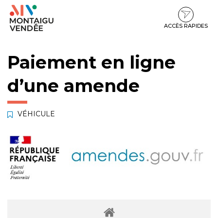
Gestion des traceurs
Aller
Aller
Aller
à
au
au
la
contenu
pied
ACCÈS RAPIDES
navigation
de
page
Paiement en ligne
d’une amende
VÉHICULE