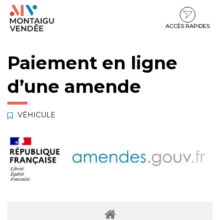
Gestion des traceurs
Aller
Aller
Aller
à
au
au
la
contenu
pied
ACCÈS RAPIDES
navigation
de
page
Paiement en ligne
d’une amende
VÉHICULE