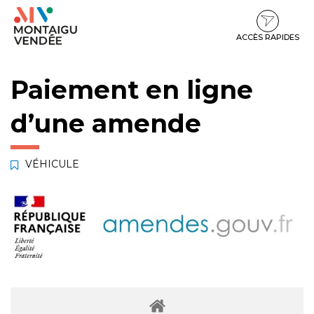
Gestion des traceurs
Aller
Aller
Aller
à
au
au
la
contenu
pied
ACCÈS RAPIDES
navigation
de
page
Paiement en ligne
d’une amende
VÉHICULE