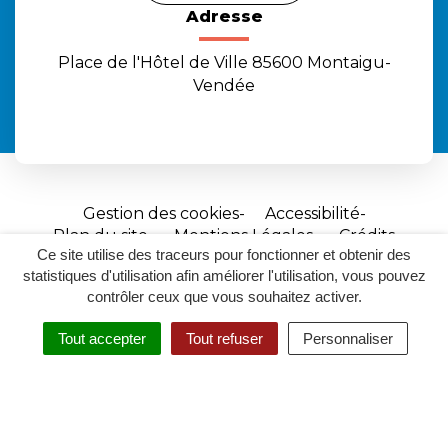
Adresse
Place de l'Hôtel de Ville 85600 Montaigu-
Vendée
Gestion des cookies
Accessibilité
Plan du site
Mentions Légales
Crédits
Ce site utilise des traceurs pour fonctionner et obtenir des
Site
statistiques d'utilisation afin améliorer l'utilisation, vous pouvez
réalisé
contrôler ceux que vous souhaitez activer.
par
Tout accepter
Tout refuser
Personnaliser
Inovagora
MENU
RECHERCHER
ACCESSIBILITÉ
(ouverture
dans
un
nouvel