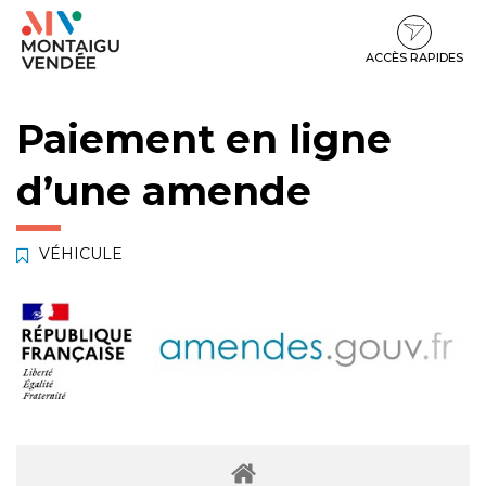
Gestion des traceurs
Aller
Aller
Aller
à
au
au
la
contenu
pied
ACCÈS RAPIDES
navigation
de
page
Paiement en ligne
d’une amende
VÉHICULE