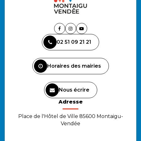
Lien
Lien
Lien
vers
vers
vers
02 51 09 21 21
le
le
la
compte
compte
chaîne
Facebook
Instagram
Youtube
Horaires des mairies
Nous écrire
Adresse
Place de l'Hôtel de Ville 85600 Montaigu-
Vendée