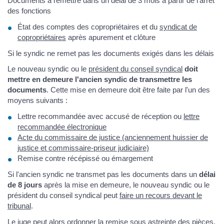
Documents à remettre dans un délai de 3 mois à partir de l'arrêt
des fonctions
État des comptes des copropriétaires et du
syndicat de
copropriétaires
après apurement et clôture
Si le syndic ne remet pas les documents exigés dans les délais
Le nouveau syndic ou le
président du conseil syndical
doit
mettre en demeure l'ancien syndic de transmettre les
documents
. Cette mise en demeure doit être faite par l'un des
moyens suivants :
Lettre recommandée avec accusé de réception ou
lettre
recommandée électronique
Acte du commissaire de justice (anciennement huissier de
justice et commissaire-priseur judiciaire)
Remise contre récépissé ou émargement
Si l'ancien syndic ne transmet pas les documents dans un
délai
de 8 jours
après la mise en demeure, le nouveau syndic ou le
président du conseil syndical peut
faire un recours devant le
tribunal
.
Le juge peut alors ordonner la remise sous
astreinte
des pièces,