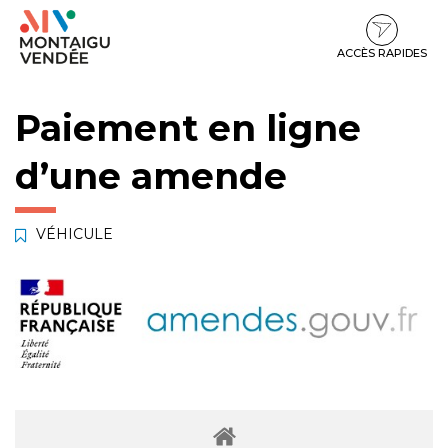
Gestion des traceurs
Aller
Aller
Aller
à
au
au
la
contenu
pied
ACCÈS RAPIDES
navigation
de
page
Paiement en ligne
d’une amende
VÉHICULE