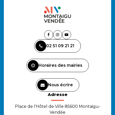
Lien
Lien
Lien
vers
vers
vers
02 51 09 21 21
le
le
la
compte
compte
chaîne
Facebook
Instagram
Youtube
Horaires des mairies
Nous écrire
Adresse
Place de l'Hôtel de Ville 85600 Montaigu-
Vendée