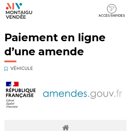
Gestion des traceurs
Aller
Aller
Aller
à
au
au
la
contenu
pied
ACCÈS RAPIDES
navigation
de
page
Paiement en ligne
d’une amende
VÉHICULE