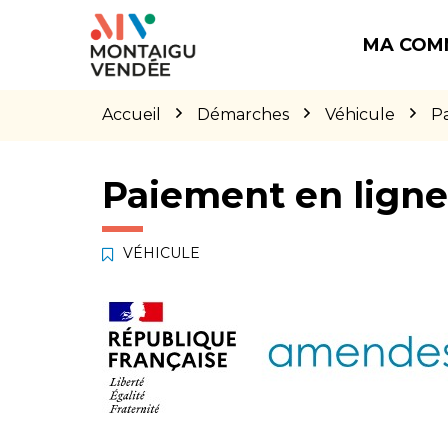
Gestion des traceurs
Aller
Aller
Aller
à
au
au
MA COM
la
contenu
pied
navigation
de
page
Accueil
Démarches
Véhicule
P
Paiement en lign
VÉHICULE