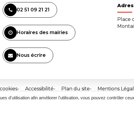
Adres
02 51 09 21 21
Place d
Monta
Horaires des mairies
Nous écrire
 cookies
Accessibilité
Plan du site
Mentions Légal
ques d'utilisation afin améliorer l'utilisation, vous pouvez contrôler ceu
Site
réalisé
par
Inovagora
(ouverture