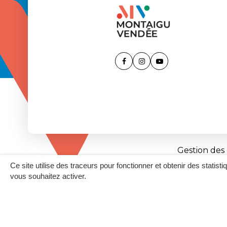
Lien
Lien
Lien
vers
vers
vers
le
le
la
compte
compte
chaîne
Facebook
Instagram
Youtube
Gestion des
Ce site utilise des traceurs pour fonctionner et obtenir des statisti
vous souhaitez activer.