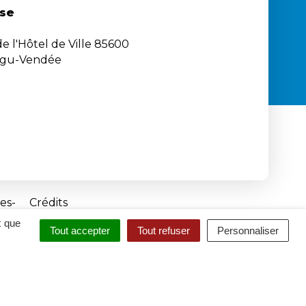
se
e l'Hôtel de Ville 85600
igu-Vendée
es
Crédits
x que
Tout accepter
Tout refuser
Personnaliser