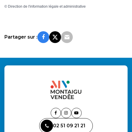
©
Direction de l'information légale et administrative
Partager sur :
Lien
Lien
Lien
vers
vers
vers
02 51 09 21 21
le
le
la