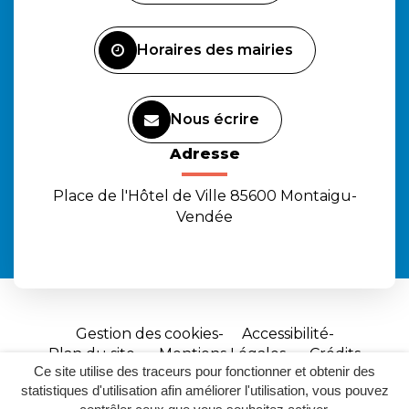
compte
compte
chaîne
Facebook
Instagram
Youtube
Horaires des mairies
Nous écrire
Adresse
Place de l'Hôtel de Ville 85600 Montaigu-
Vendée
Gestion des cookies
Accessibilité
Plan du site
Mentions Légales
Crédits
Ce site utilise des traceurs pour fonctionner et obtenir des
Site
statistiques d'utilisation afin améliorer l'utilisation, vous pouvez
réalisé