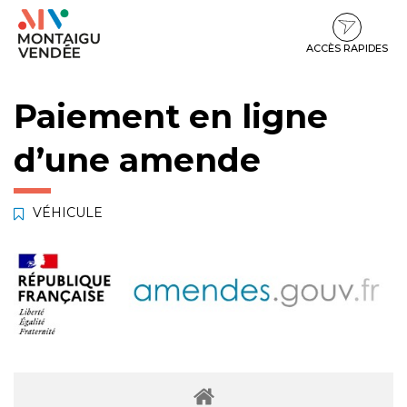
Gestion des traceurs
Aller
Aller
Aller
à
au
au
la
contenu
pied
ACCÈS RAPIDES
navigation
de
page
Paiement en ligne
d’une amende
VÉHICULE