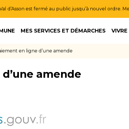
u Val d’Asson est fermé au public jusqu’à nouvel ordre. 
MUNE
MES SERVICES ET DÉMARCHES
VIVRE
aiement en ligne d’une amende
e d’une amende