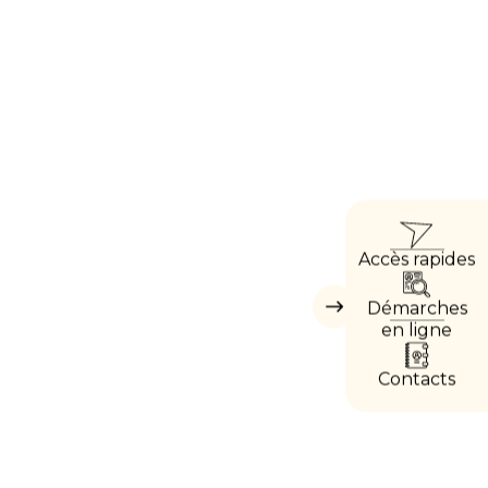
ACCÈ
Accès rapides
DIRE
Démarches
Masquer
les
en ligne
accès
directs
Contacts