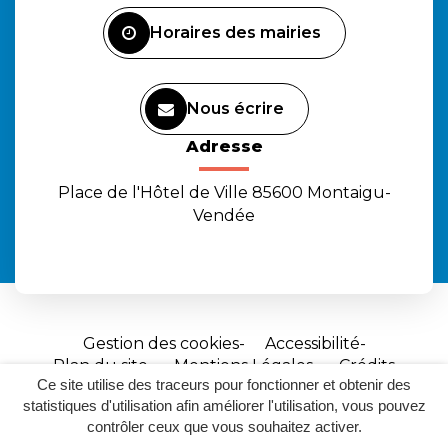
Facebook
Instagram
Youtube
Horaires des mairies
Nous écrire
Adresse
Place de l'Hôtel de Ville 85600 Montaigu-
Vendée
Gestion des cookies
Accessibilité
Plan du site
Mentions Légales
Crédits
Ce site utilise des traceurs pour fonctionner et obtenir des
Site
statistiques d'utilisation afin améliorer l'utilisation, vous pouvez
réalisé
contrôler ceux que vous souhaitez activer.