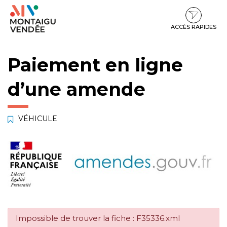
Gestion des traceurs
Aller
Aller
Aller
à
au
au
la
contenu
pied
ACCÈS RAPIDES
navigation
de
page
Paiement en ligne
d’une amende
VÉHICULE
Impossible de trouver la fiche : F35336.xml