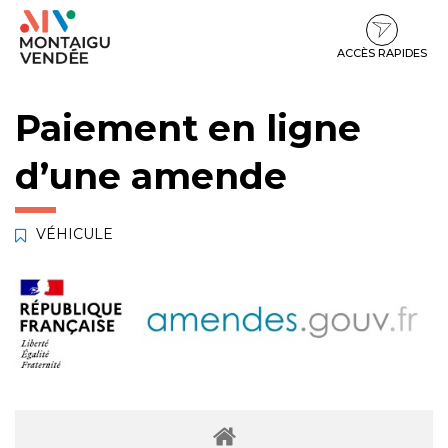
Gestion des traceurs
Aller
Aller
Aller
à
au
au
la
contenu
pied
ACCÈS RAPIDES
navigation
de
page
Paiement en ligne
d’une amende
VÉHICULE