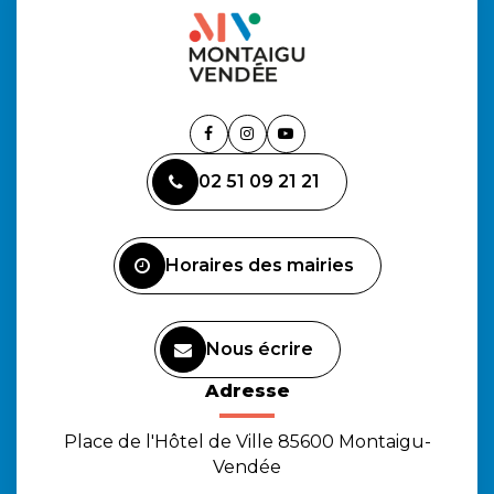
Lien
Lien
Lien
vers
vers
vers
02 51 09 21 21
le
le
la
compte
compte
chaîne
Facebook
Instagram
Youtube
Horaires des mairies
Nous écrire
Adresse
Place de l'Hôtel de Ville 85600 Montaigu-
Vendée