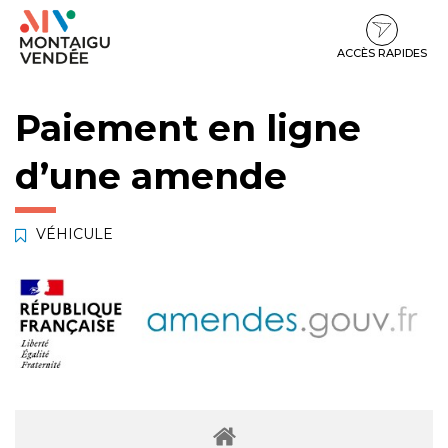
Gestion des traceurs
Aller
Aller
Aller
à
au
au
la
contenu
pied
ACCÈS RAPIDES
navigation
de
page
Paiement en ligne
d’une amende
VÉHICULE