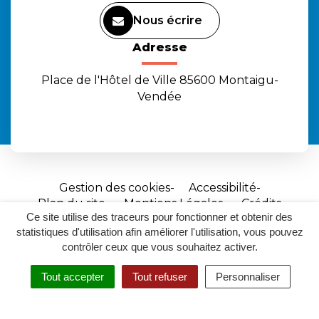
Nous écrire
Adresse
Place de l'Hôtel de Ville 85600 Montaigu-
Vendée
Gestion des cookies
Accessibilité
Plan du site
Mentions Légales
Crédits
Ce site utilise des traceurs pour fonctionner et obtenir des
Site
statistiques d'utilisation afin améliorer l'utilisation, vous pouvez
réalisé
contrôler ceux que vous souhaitez activer.
par
Tout accepter
Tout refuser
Personnaliser
Inovagora
MENU
RECHERCHER
ACCESSIBILITÉ
(ouverture
dans