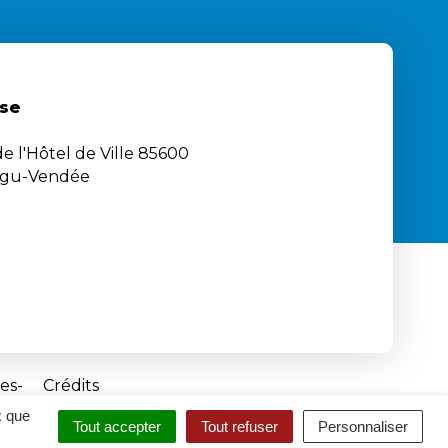
se
e l'Hôtel de Ville 85600
igu-Vendée
es
Crédits
x que
Tout accepter
Tout refuser
Personnaliser