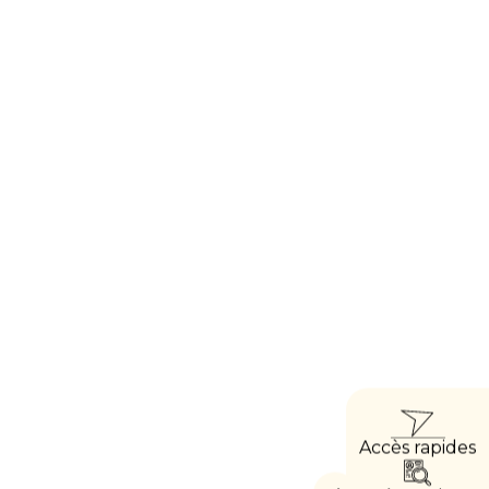
ACCÈ
Accès rapides
DIRE