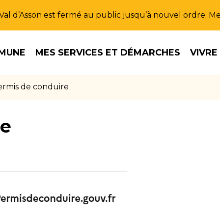
u Val d’Asson est fermé au public jusqu’à nouvel ordre. 
MUNE
MES SERVICES ET DÉMARCHES
VIVRE
ermis de conduire
re