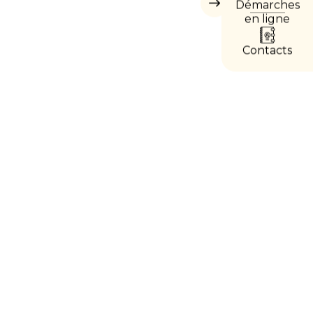
Démarches
Masquer
les
en ligne
accès
directs
Contacts