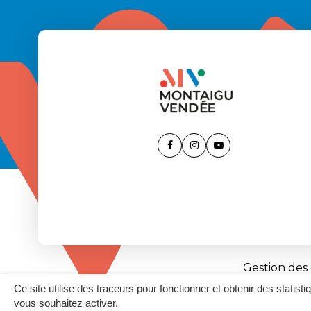
Lien
Lien
Lien
vers
vers
vers
le
le
la
compte
compte
chaîne
Facebook
Instagram
Youtube
Gestion des
Ce site utilise des traceurs pour fonctionner et obtenir des statisti
vous souhaitez activer.