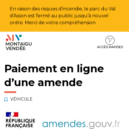
Gestion des traceurs
En raison des risques d’incendie, le parc du Val
d’Asson est fermé au public jusqu’à nouvel
ordre. Merci de votre compréhension.
Aller
Aller
Aller
à
au
au
la
contenu
pied
ACCÈS RAPIDES
navigation
de
page
Paiement en ligne
d’une amende
VÉHICULE