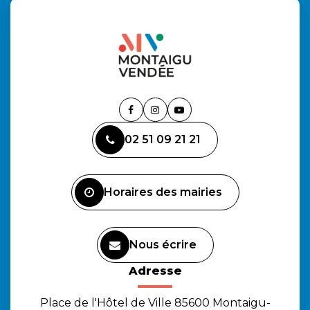
Lien
Lien
Lien
vers
vers
vers
02 51 09 21 21
le
le
la
compte
compte
chaîne
Facebook
Instagram
Youtube
Horaires des mairies
Nous écrire
Adresse
Place de l'Hôtel de Ville 85600 Montaigu-