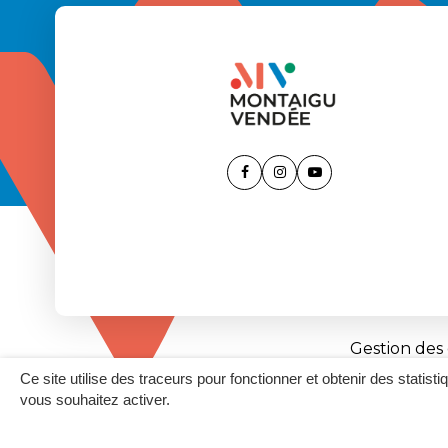
Lien
Lien
Lien
vers
vers
vers
le
le
la
compte
compte
chaîne
Facebook
Instagram
Youtube
Gestion des
Ce site utilise des traceurs pour fonctionner et obtenir des statisti
vous souhaitez activer.