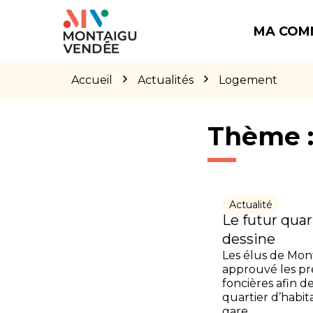
Gestion des traceurs
Aller
Aller
Aller
à
au
au
MA COM
la
contenu
pied
navigation
de
page
Accueil
Actualités
Logement
Thème 
Actualité
Le futur quar
dessine
Les élus de Mo
approuvé les pr
foncières afin 
quartier d’habit
gare.