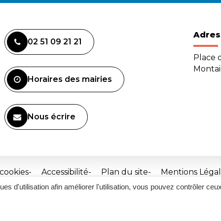
Adres
02 51 09 21 21
Place d
Monta
Horaires des mairies
Nous écrire
 cookies
Accessibilité
Plan du site
Mentions Légal
ques d'utilisation afin améliorer l'utilisation, vous pouvez contrôler ceu
Site
réalisé
par