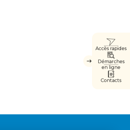
ACCÈ
Accès rapides
DIRE
Démarches
Masquer
les
en ligne
accès
directs
Contacts