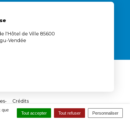
se
e l'Hôtel de Ville 85600
igu-Vendée
es
Crédits
x que
Tout accepter
Tout refuser
Personnaliser