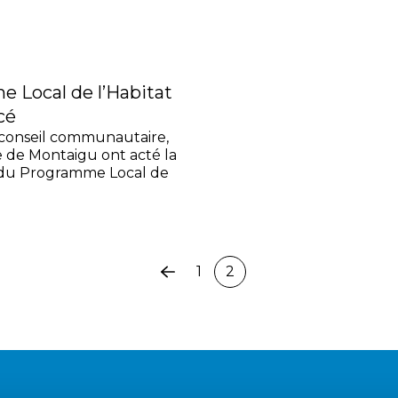
 Local de l’Habitat
cé
 conseil communautaire,
e de Montaigu ont acté la
du Programme Local de
1
2
Page
précédente